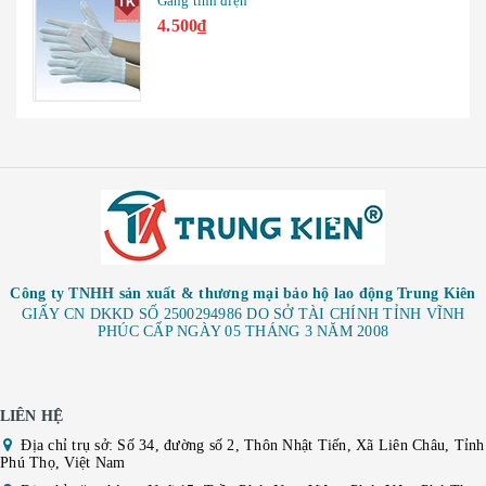
Áo khoác mùa đông
400.000₫
Công ty TNHH sản xuất & thương mại bảo hộ lao động Trung Kiên
GIẤY CN DKKD SỐ 2500294986 DO SỞ TÀI CHÍNH TỈNH VĨNH
PHÚC CẤP NGÀY 05 THÁNG 3 NĂM 2008
LIÊN HỆ
Địa chỉ trụ sở: Số 34, đường số 2, Thôn Nhật Tiến, Xã Liên Châu, Tỉnh
Phú Thọ, Việt Nam