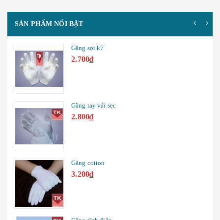
SẢN PHẨM NỔI BẬT
Găng sợi vằn k7
2.500₫
Găng tay vải
4.000₫
Nút tai chống ồn
2.000₫