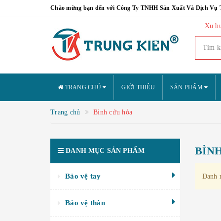
Chào mừng bạn đến với Công Ty TNHH Sản Xuất Và Dịch Vụ 
Xu h
TRANG CHỦ
GIỚI THIỆU
SẢN PHẨM
Trang chủ
Bình cứu hỏa
BÌN
DANH MỤC SẢN PHẨM
Bảo vệ tay
Danh m
Bảo vệ thân