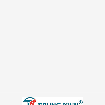
n
đông